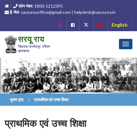
फोन नंबर:
1800-1212395
ई-मेल:
saryuroyoffice@gmail.com | helpdesk@saryuroy.in
English
Toggl
navig
मुख्य पृष्ठ
प्राथमिक एवं उच्च शिक्षा
प्राथमिक एवं उच्च शिक्षा