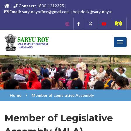
Contact:
1800-1212395
Email:
saryuroyoffice@gmail.com | helpdesk@saryuroy.in
हिंदी
Toggl
navig
Home
Member of Legislative Assembly
Member of Legislative