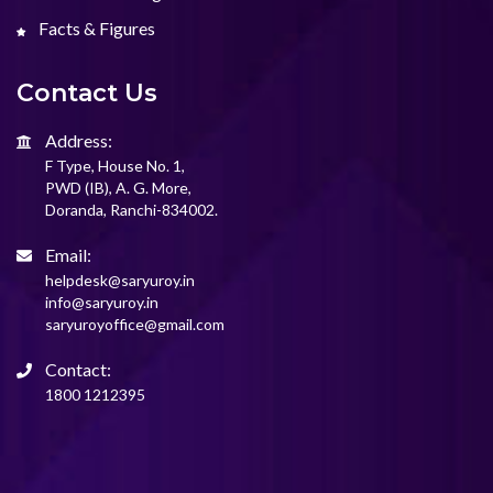
Facts & Figures
Contact Us
Address:
F Type, House No. 1,
PWD (IB), A. G. More,
Doranda, Ranchi-834002.
Email:
helpdesk@saryuroy.in
info@saryuroy.in
saryuroyoffice@gmail.com
Contact:
1800 1212395