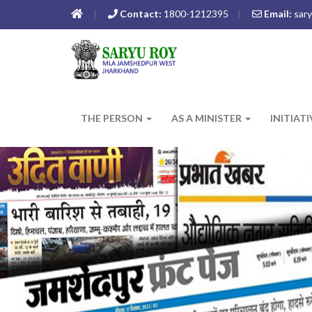
Contact:
1800-1212395
Email:
sary
THE PERSON
AS A MINISTER
INITIAT