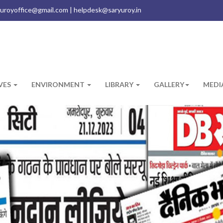
uroyoffice@gmail.com | helpdesk@saryuroy.in
IVES
ENVIRONMENT
LIBRARY
GALLERY
MEDI