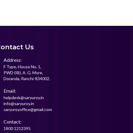
ontact Us
Address:
F Type, House No. 1,
PWD (IB), A. G. More,
Doranda, Ranchi-834002.
Email:
helpdesk@saryuroy.in
info@saryuroy.in
saryuroyoffice@gmail.com
Contact:
1800 1212395