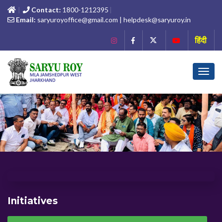
Contact:
1800-1212395
Email:
saryuroyoffice@gmail.com | helpdesk@saryuroy.in
हिंदी
Toggl
navig
Initiatives