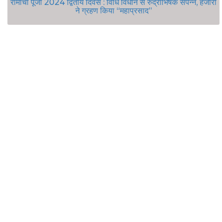
रामार्चा पूजा 2024 द्वितीय दिवस : विधि विधान से रुद्राभिषेक संपन्न, हजारों
ने ग्रहण किया “महाप्रसाद”
Environment
Damador Bachao Andolan
Subernarekha Pradushan Mukti Abhiyan
Water Awareness Campaign
Save Saranda Campaign
Agriculture & Food Security
Crow Deaths