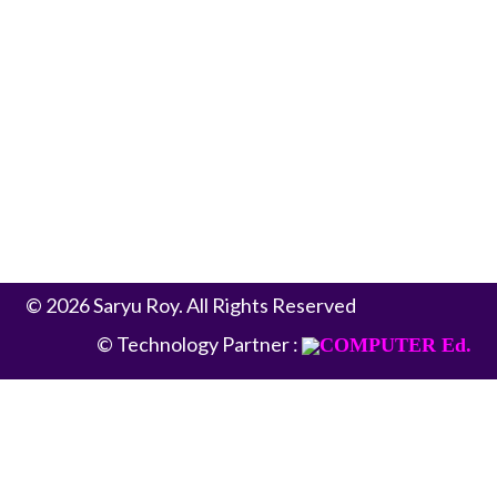
Email:
helpdesk@saryuroy.in
info@saryuroy.in
saryuroyoffice@gmail.com
Contact:
1800 1212395
© 2026 Saryu Roy. All Rights Reserved
© Technology Partner :
COMPUTER Ed.