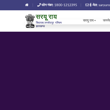
फोन नंबर:
1800-1212395
ई-मेल:
saryuro
सरयू राय
जनने
श्री सरयू राय
विधायक, जमशेदपुर पश्चिम, झारखण्ड