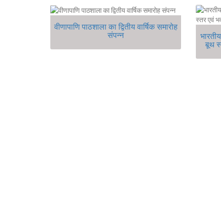
वीणापाणि पाठशाला का द्वितीय वार्षिक समारोह
संपन्न
भारतीय ज
बूथ स