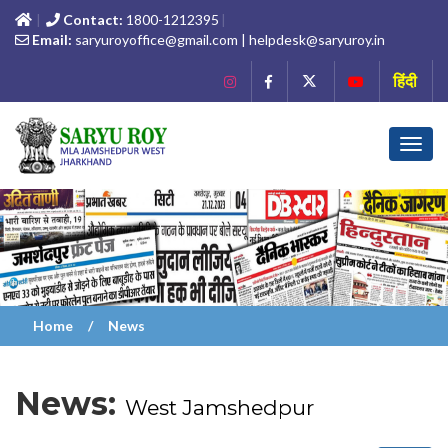
Contact:
1800-1212395
Email:
saryuroyoffice@gmail.com | helpdesk@saryuroy.in
हिंदी
Toggl
navig
Home
News
News:
West Jamshedpur