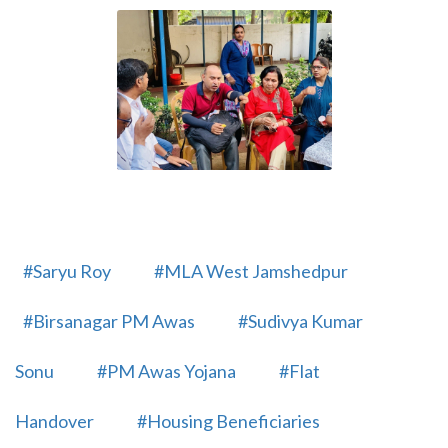
#Saryu Roy
#MLA West Jamshedpur
#Birsanagar PM Awas
#Sudivya Kumar
Sonu
#PM Awas Yojana
#Flat
Handover
#Housing Beneficiaries