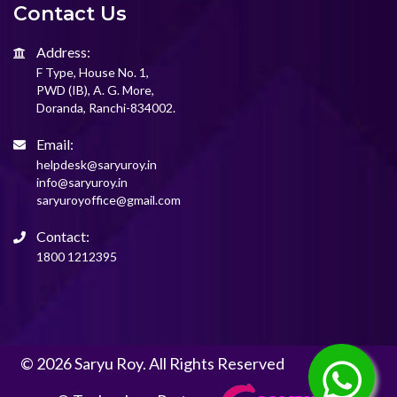
Contact Us
Address:
F Type, House No. 1,
PWD (IB), A. G. More,
Doranda, Ranchi-834002.
Email:
helpdesk@saryuroy.in
info@saryuroy.in
saryuroyoffice@gmail.com
Contact:
1800 1212395
© 2026 Saryu Roy. All Rights Reserved