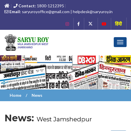
Contact:
1800-1212395
Email:
saryuroyoffice@gmail.com | helpdesk@saryuroy.in
हिंदी
Toggl
navig
Home
News
News:
West Jamshedpur