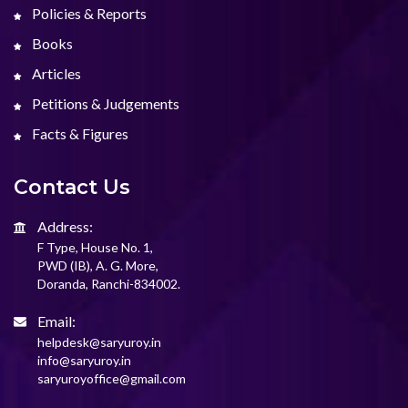
Policies & Reports
Books
Articles
Petitions & Judgements
Facts & Figures
Contact Us
Address:
F Type, House No. 1,
PWD (IB), A. G. More,
Doranda, Ranchi-834002.
Email:
helpdesk@saryuroy.in
info@saryuroy.in
saryuroyoffice@gmail.com