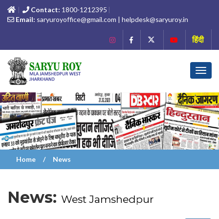
Contact:
1800-1212395
Email:
saryuroyoffice@gmail.com | helpdesk@saryuroy.in
हिंदी
Toggl
navig
Home
News
News:
West Jamshedpur