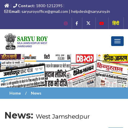
Contact:
1800-1212395
Email:
saryuroyoffice@gmail.com | helpdesk@saryuroy.in
हिंदी
Toggl
navig
Home
News
News:
West Jamshedpur