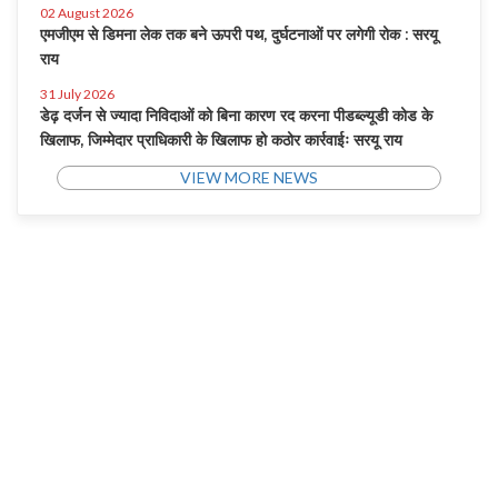
02 August 2026
एमजीएम से डिमना लेक तक बने ऊपरी पथ, दुर्घटनाओं पर लगेगी रोक : सरयू
राय
31 July 2026
डेढ़ दर्जन से ज्यादा निविदाओं को बिना कारण रद करना पीडब्ल्यूडी कोड के
खिलाफ, जिम्मेदार प्राधिकारी के खिलाफ हो कठोर कार्रवाईः सरयू राय
VIEW MORE NEWS
Environment
Damador Bachao Andolan
Subernarekha Pradushan Mukti Abhiyan
Water Awareness Campaign
Save Saranda Campaign