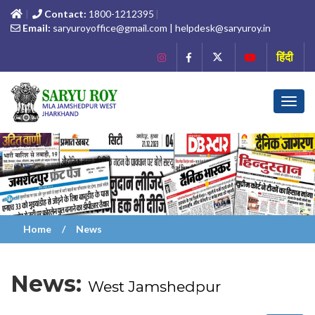
Contact:
1800-1212395
Email:
saryuroyoffice@gmail.com | helpdesk@saryuroy.in
हिंदी
Toggl
navig
Home
News
News:
West Jamshedpur