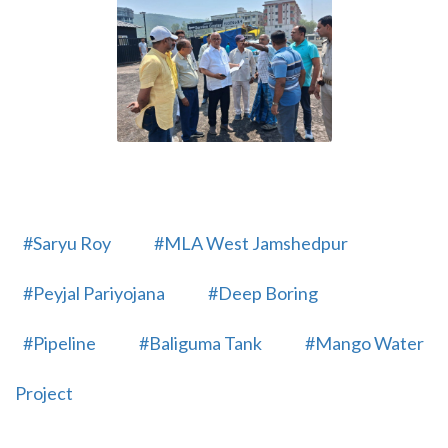
#Saryu Roy
#MLA West Jamshedpur
#Peyjal Pariyojana
#Deep Boring
#Pipeline
#Baliguma Tank
#Mango Water
Project