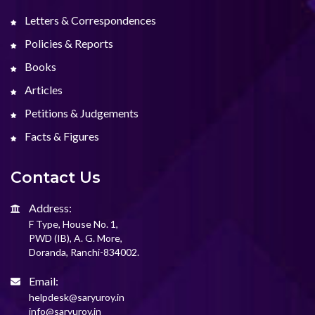
Letters & Correspondences
Policies & Reports
Books
Articles
Petitions & Judgements
Facts & Figures
Contact Us
Address:
F Type, House No. 1,
PWD (IB), A. G. More,
Doranda, Ranchi-834002.
Email:
helpdesk@saryuroy.in
info@saryuroy.in