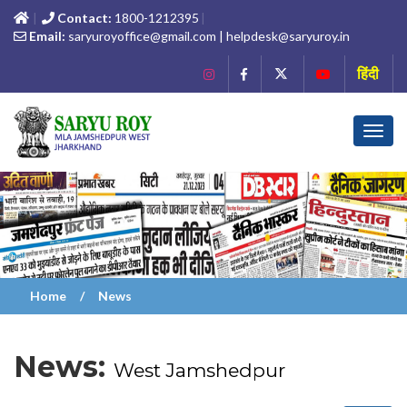
Contact:
1800-1212395
Email:
saryuroyoffice@gmail.com | helpdesk@saryuroy.in
हिंदी
Toggl
navig
Home
News
News:
West Jamshedpur