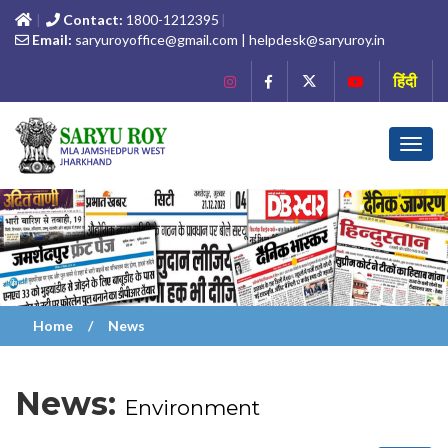
Contact:
1800-1212395
Email:
saryuroyoffice@gmail.com | helpdesk@saryuroy.in
हिंदी
Toggl
navig
Home
News
News:
Environment