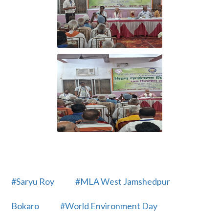
#Saryu Roy
#MLA West Jamshedpur
Bokaro
#World Environment Day