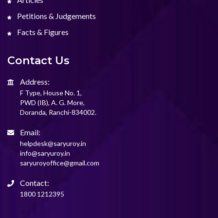
Petitions & Judgements
Facts & Figures
Contact Us
Address:
F Type, House No. 1,
PWD (IB), A. G. More,
Doranda, Ranchi-834002.
Email:
helpdesk@saryuroy.in
info@saryuroy.in
saryuroyoffice@gmail.com
Contact:
1800 1212395