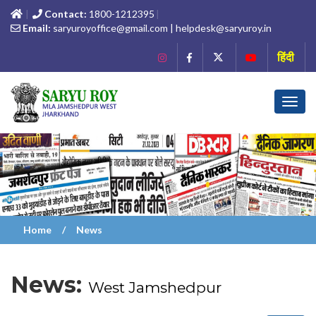
Contact:
1800-1212395
Email:
saryuroyoffice@gmail.com | helpdesk@saryuroy.in
हिंदी
Toggl
navig
Home
News
News:
West Jamshedpur