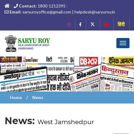
Contact:
1800-1212395
Email:
saryuroyoffice@gmail.com | helpdesk@saryuroy.in
हिंदी
Toggl
navig
Home
News
News:
West Jamshedpur