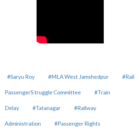
#Saryu Roy
#MLA West Jamshedpur
#Rail
PassengerS truggle Committee
#Train
Delay
#Tatanagar
#Railway
Administration
#Passenger Rights