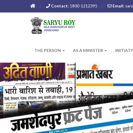
Contact:
1800-1212395
Email:
sary
THE PERSON
AS A MINISTER
INITIAT