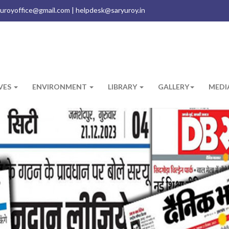
uroyoffice@gmail.com | helpdesk@saryuroy.in
IVES
ENVIRONMENT
LIBRARY
GALLERY
MEDI