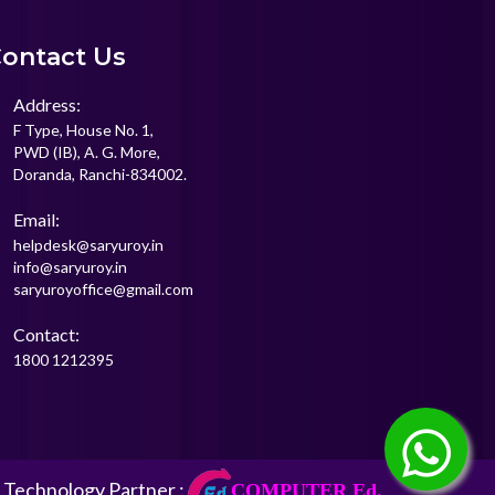
ontact Us
Address:
F Type, House No. 1,
PWD (IB), A. G. More,
Doranda, Ranchi-834002.
Email:
helpdesk@saryuroy.in
info@saryuroy.in
saryuroyoffice@gmail.com
Contact:
1800 1212395
 Technology Partner :
COMPUTER Ed.