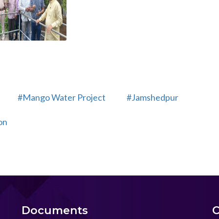
#Mango Water Project
#Jamshedpur
ion
Documents
C