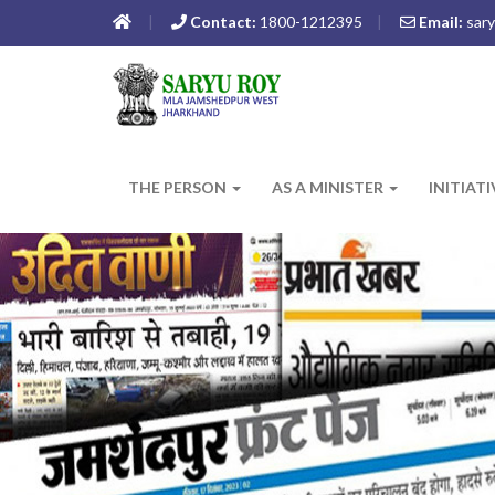
Contact:
1800-1212395
Email:
sary
THE PERSON
AS A MINISTER
INITIAT