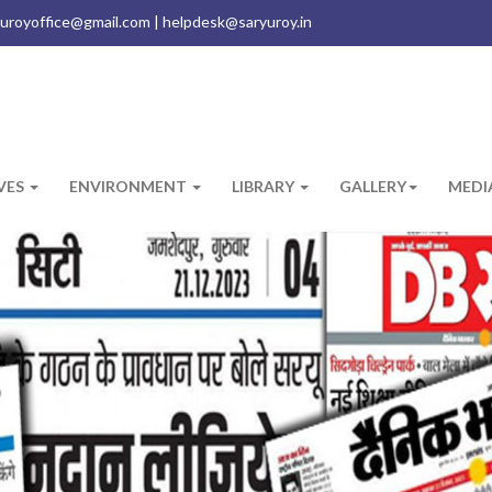
uroyoffice@gmail.com | helpdesk@saryuroy.in
IVES
ENVIRONMENT
LIBRARY
GALLERY
MEDI