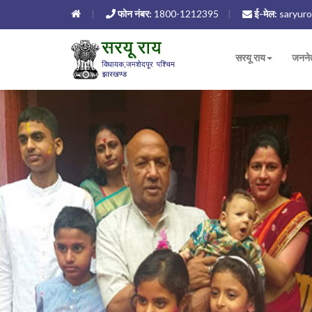
फोन नंबर:
1800-1212395
ई-मेल:
saryuro
सरयू राय
जनने