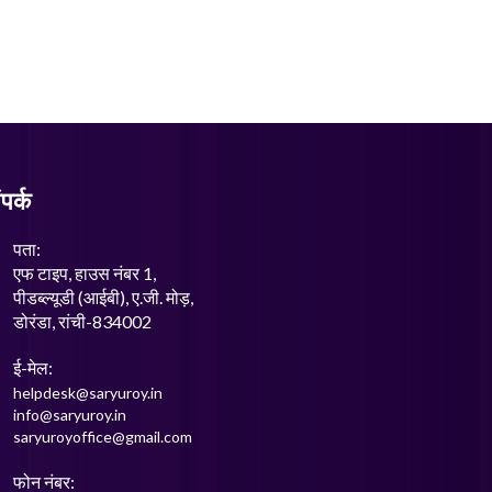
पर्क
पता:
एफ टाइप, हाउस नंबर 1,
पीडब्ल्यूडी (आईबी), ए.जी. मोड़,
डोरंडा, रांची-834002
ई-मेल:
helpdesk@saryuroy.in
info@saryuroy.in
saryuroyoffice@gmail.com
फोन नंबर: