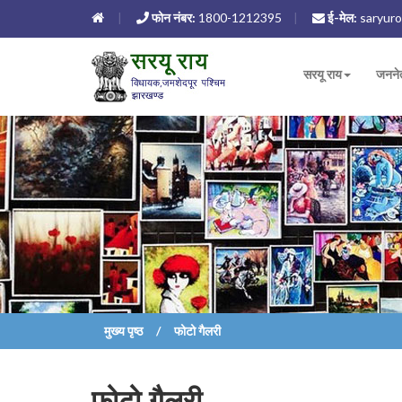
फोन नंबर:
1800-1212395
ई-मेल:
saryuro
सरयू राय
जनने
मुख्य पृष्ठ
फोटो गैलरी
फोटो गैलरी