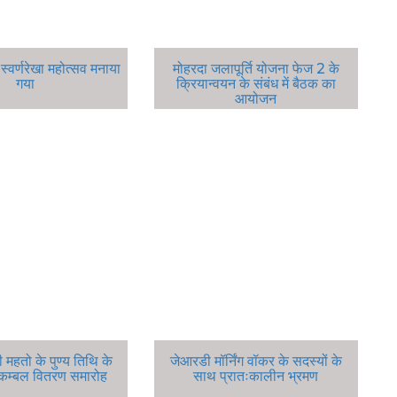
्वर्णरेखा महोत्सव मनाया
मोहरदा जलापूर्ति योजना फेज 2 के
गया
क्रियान्वयन के संबंध में बैठक का
आयोजन
ी महतो के पुण्य तिथि के
जेआरडी मॉर्निंग वॉकर के सदस्यों के
कम्बल वितरण समारोह
साथ प्रातःकालीन भ्रमण