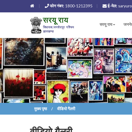
फोन नंबर:
1800-1212395
ई-मेल:
saryuro
सरयू राय
जनने
मुख्य पृष्ठ
वीडियो गैलरी
वीडियो गैलरी