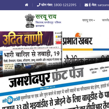
फोन नंबर:
1800-1212395
ई-मेल:
saryuro
सरयू राय
जनने