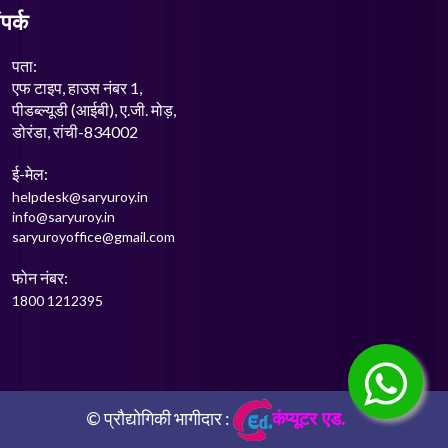
पर्क
पता:
एफ टाइप, हाउस नंबर 1,
पीडब्ल्यूडी (आईबी), ए.जी. मोड़,
डोरंडा, रांची-834002
ई-मेल:
helpdesk@saryuroy.in
info@saryuroy.in
saryuroyoffice@gmail.com
फोन नंबर:
1800 1212395
© प्रौद्योगिकी भागीदार :
कंप्यूटर एड.