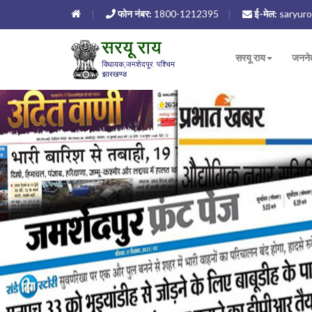
फोन नंबर:
1800-1212395
ई-मेल:
saryuro
सरयू राय
जनने